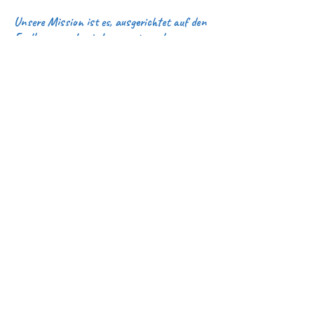
Unsere Mission ist es, ausgerichtet auf den
Endkonsumenten interessante und
zeitgemäße Produkte produzieren welche
durch ihre Vielfalt besticht.